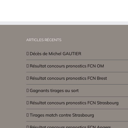
ARTICLES RÉCENTS
Décès de Michel GAUTIER
Résultat concours pronostics FCN OM
Résultat concours pronostics FCN Brest
Gagnants tirages au sort
Résultat concours pronostics FCN Strasbourg
Tirages match contre Strasbourg
Résultat concours pronostics FCN Angers