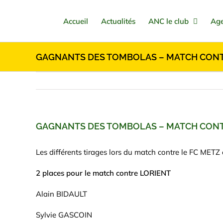
Passer
au
Accueil
Actualités
ANC le club
Age
contenu
GAGNANTS DES TOMBOLAS – MATCH CON
GAGNANTS DES TOMBOLAS – MATCH CON
Les différents tirages lors du match contre le FC METZ 
2 places pour le match contre LORIENT
Alain BIDAULT
Sylvie GASCOIN