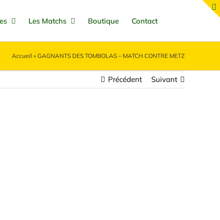
es
Les Matchs
Boutique
Contact
Accueil
»
GAGNANTS DES TOMBOLAS – MATCH CONTRE METZ
Précédent
Suivant