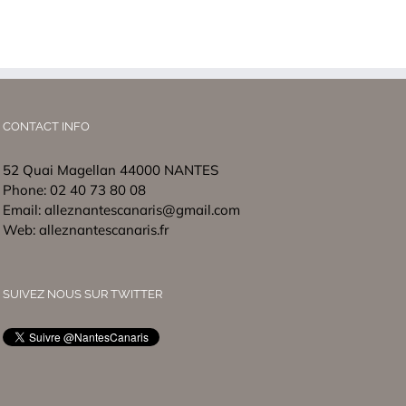
CONTACT INFO
52 Quai Magellan 44000 NANTES
Phone:
02 40 73 80 08
Email:
alleznantescanaris@gmail.com
Web:
alleznantescanaris.fr
SUIVEZ NOUS SUR TWITTER