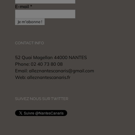
E-mail
*
CONTACT INFO
52 Quai Magellan 44000 NANTES
Phone:
02 40 73 80 08
Email:
alleznantescanaris@gmail.com
Web:
alleznantescanaris.fr
SUIVEZ NOUS SUR TWITTER