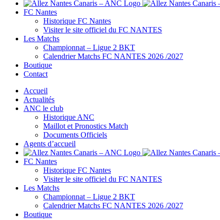
FC Nantes
Historique FC Nantes
Visiter le site officiel du FC NANTES
Les Matchs
Championnat – Ligue 2 BKT
Calendrier Matchs FC NANTES 2026 /2027
Boutique
Contact
Accueil
Actualités
ANC le club
Historique ANC
Maillot et Pronostics Match
Documents Officiels
Agents d’accueil
FC Nantes
Historique FC Nantes
Visiter le site officiel du FC NANTES
Les Matchs
Championnat – Ligue 2 BKT
Calendrier Matchs FC NANTES 2026 /2027
Boutique