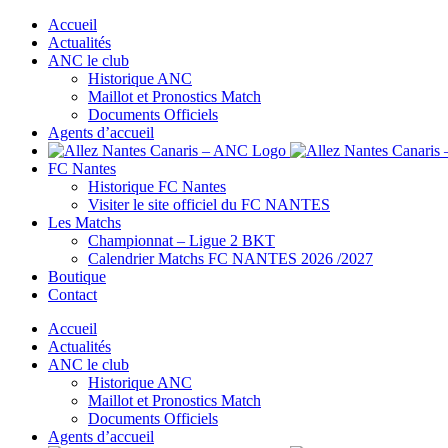
Passer
Accueil
au
Actualités
contenu
ANC le club
Historique ANC
Maillot et Pronostics Match
Documents Officiels
Agents d’accueil
FC Nantes
Historique FC Nantes
Visiter le site officiel du FC NANTES
Les Matchs
Championnat – Ligue 2 BKT
Calendrier Matchs FC NANTES 2026 /2027
Boutique
Contact
Accueil
Actualités
ANC le club
Historique ANC
Maillot et Pronostics Match
Documents Officiels
Agents d’accueil