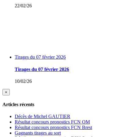
22/02/26
Tirages du 07 février 2026
Tirages du 07 février 2026
10/02/26
Fermer
×
la
vue
Articles récents
rapide
du
produit
Décès de Michel GAUTIER
Résultat concours pronostics FCN OM
Résultat concours pronostics FCN Brest
Gagnants tirages au sort