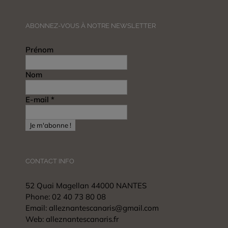
ABONNEZ-VOUS À NOTRE NEWSLETTER
Prénom
Nom
E-mail
*
CONTACT INFO
52 Quai Magellan 44000 NANTES
Phone:
02 40 73 80 08
Email:
alleznantescanaris@gmail.com
Web:
alleznantescanaris.fr