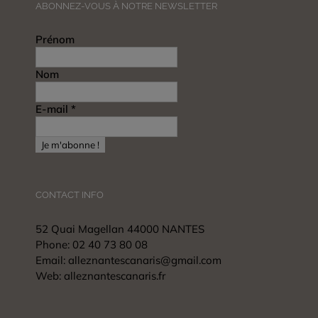
ABONNEZ-VOUS À NOTRE NEWSLETTER
Prénom
Nom
E-mail
*
CONTACT INFO
52 Quai Magellan 44000 NANTES
Phone:
02 40 73 80 08
Email:
alleznantescanaris@gmail.com
Web:
alleznantescanaris.fr