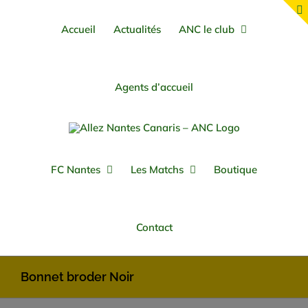
Passer
au
Accueil
Actualités
ANC le club
contenu
Agents d’accueil
FC Nantes
Les Matchs
Boutique
Contact
Bonnet broder Noir