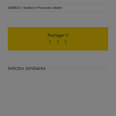
29/09/24
|
Maillot et Pronostics Match
Partager !!
Facebook
Twitter
Email
Articles similaires