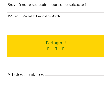
Bravo à notre secrétaire pour sa perspicacité !
15/03/25
|
Maillot et Pronostics Match
Partager !!
Facebook
Twitter
Email
Articles similaires