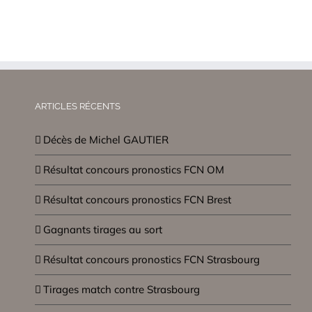
ARTICLES RÉCENTS
Décès de Michel GAUTIER
Résultat concours pronostics FCN OM
Résultat concours pronostics FCN Brest
Gagnants tirages au sort
Résultat concours pronostics FCN Strasbourg
Tirages match contre Strasbourg