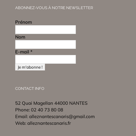
ABONNEZ-VOUS À NOTRE NEWSLETTER
Prénom
Nom
E-mail
*
CONTACT INFO
52 Quai Magellan 44000 NANTES
Phone:
02 40 73 80 08
Email:
alleznantescanaris@gmail.com
Web:
alleznantescanaris.fr