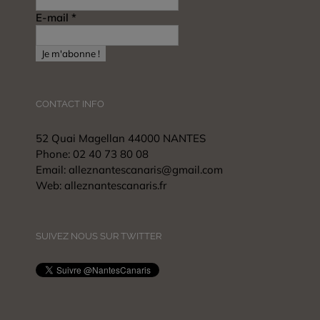
E-mail
*
CONTACT INFO
52 Quai Magellan 44000 NANTES
Phone:
02 40 73 80 08
Email:
alleznantescanaris@gmail.com
Web:
alleznantescanaris.fr
SUIVEZ NOUS SUR TWITTER