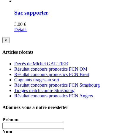
Sac supporter
3,00
€
Détails
Fermer
×
la
vue
Articles récents
rapide
du
produit
Décès de Michel GAUTIER
Résultat concours pronostics FCN OM
Résultat concours pronostics FCN Brest
Gagnants tirages au sort
Résultat concours pronostics FCN Strasbourg
Tirages match contre Strasbourg
Résultat concours pronostics FCN Angers
Abonnez-vous à notre newsletter
Prénom
Nom