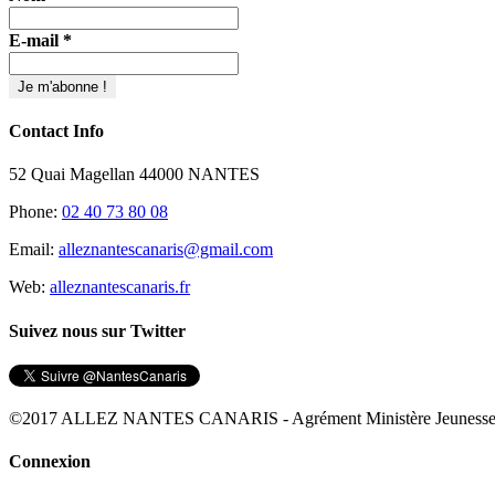
E-mail
*
Contact Info
52 Quai Magellan 44000 NANTES
Phone:
02 40 73 80 08
Email:
alleznantescanaris@gmail.com
Web:
alleznantescanaris.fr
Suivez nous sur Twitter
©2017 ALLEZ NANTES CANARIS - Agrément Ministère Jeunesse Sp
Bascule
Connexion
de