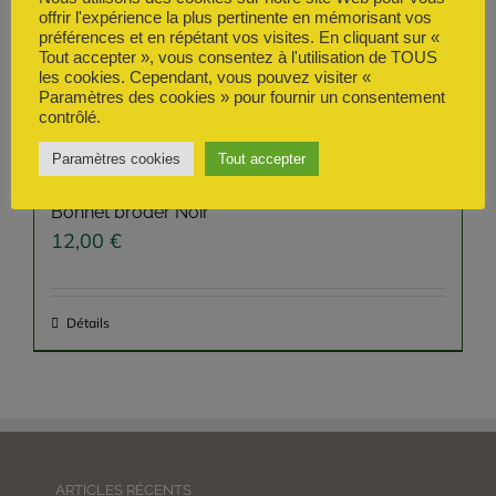
1,00
€
offrir l'expérience la plus pertinente en mémorisant vos
préférences et en répétant vos visites. En cliquant sur «
Tout accepter », vous consentez à l'utilisation de TOUS
les cookies. Cependant, vous pouvez visiter «
Paramètres des cookies » pour fournir un consentement
Détails
contrôlé.
Paramètres cookies
Tout accepter
Bonnet broder Noir
12,00
€
Détails
ARTICLES RÉCENTS