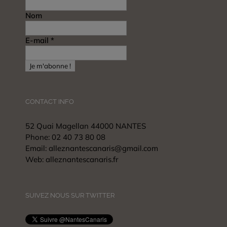
Nom
E-mail
*
CONTACT INFO
52 Quai Magellan 44000 NANTES
Phone:
02 40 73 80 08
Email:
alleznantescanaris@gmail.com
Web:
alleznantescanaris.fr
SUIVEZ NOUS SUR TWITTER