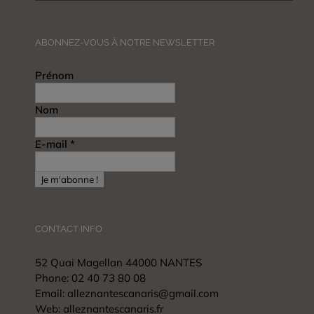
ABONNEZ-VOUS À NOTRE NEWSLETTER
Prénom
Nom
E-mail
*
CONTACT INFO
52 Quai Magellan 44000 NANTES
Phone:
02 40 73 80 08
Email:
alleznantescanaris@gmail.com
Web:
alleznantescanaris.fr