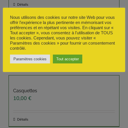
Détails
Nous utilisons des cookies sur notre site Web pour vous
offrir l'expérience la plus pertinente en mémorisant vos
préférences et en répétant vos visites. En cliquant sur «
Tout accepter », vous consentez à l'utilisation de TOUS
Sac supporter
les cookies. Cependant, vous pouvez visiter «
3,00
€
Paramètres des cookies » pour fournir un consentement
contrôlé.
Paramètres cookies
Tout accepter
Détails
Casquettes
10,00
€
Détails