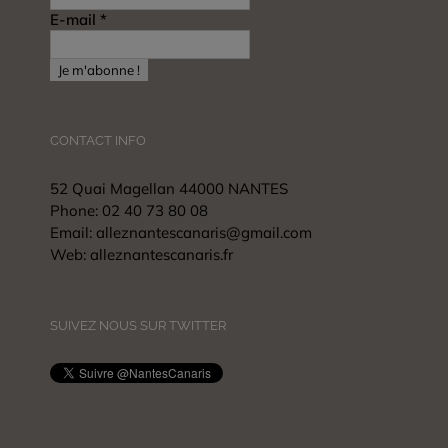
E-mail
*
CONTACT INFO
52 Quai Magellan 44000 NANTES
Phone:
02 40 73 80 08
Email:
alleznantescanaris@gmail.com
Web:
alleznantescanaris.fr
SUIVEZ NOUS SUR TWITTER