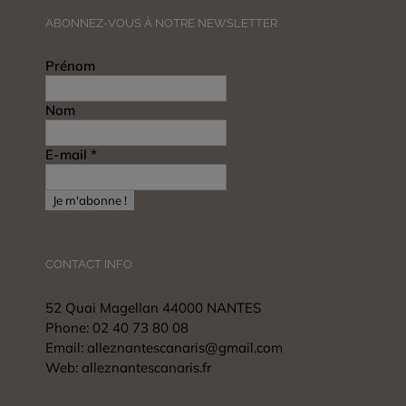
ABONNEZ-VOUS À NOTRE NEWSLETTER
Prénom
Nom
E-mail
*
CONTACT INFO
52 Quai Magellan 44000 NANTES
Phone:
02 40 73 80 08
Email:
alleznantescanaris@gmail.com
Web:
alleznantescanaris.fr